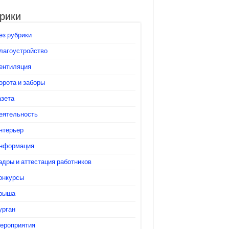
рики
ез рубрики
лагоустройство
ентиляция
орота и заборы
азета
еятельность
нтерьер
нформация
адры и аттестация работников
онкурсы
рыша
урган
ероприятия