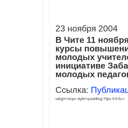
23 ноября 2004
В Чите 11 ноябр
курсы повышени
молодых учител
инициативе Заба
молодых педагог
Ссылка:
Публикац
valign=»top» style=»padding:15px 0 0 0;»>