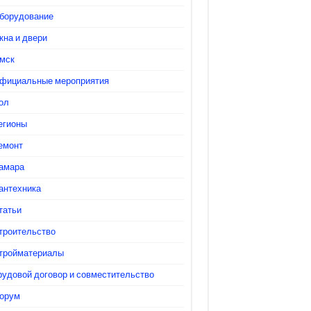
борудование
кна и двери
мск
фициальные мероприятия
ол
егионы
емонт
амара
антехника
татьи
троительство
тройматериалы
рудовой договор и совместительство
орум