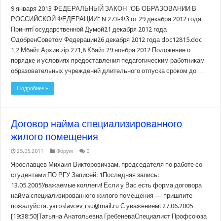
9 января 2013 ФЕДЕРАЛЬНЫЙ ЗАКОН "ОБ ОБРАЗОВАНИИ В
РОССИЙСКОЙ ФЕДЕРАЦИИ" N 273-ФЗ от 29 декабря 2012 года
ПринятГосударственной Думой21 декабря 2012 года
ОдобренСоветом Федерации26 декабря 2012 года doc12815.doc
1,2 Мбайт Архив.zip 271,8 Кбайт 29 ноября 2012 Положение о
порядке и условиях предоставления педагогическим работникам
образовательных учреждений длительного отпуска сроком до …
Подробнее »
Договор найма специализированного
жилого помещения
25.05.2011
Форум
0
Ярославцев Михаил Викторовичзам. председателя по работе со
студентами ПО РГУ Записей: 1Последняя запись:
13.05.2005Уважаемые коллеги! Если у Вас есть форма договора
найма специализированного жилого помещения — пришлите
пожалуйста. yaroslavcev_rsu@mail.ru С уважением! 27.06.2005
[19:38:50]Татьяна Анатольевна ГребеневаСпециалист Профсоюза