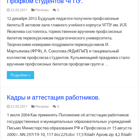
Профком студентов ЧГПУ.
22.05.2011
Регионы
0
12 декабря 2012 Будущие педагоги получили профсоюзные
билеты В актовом зале главного учебного корпуса ЧГПУ им. И.Я.
Яковлева состоялось торжественное вручение профсоюзных
билетов первокурсникам педагогического университета.
Творческими номерами поздравили первокурсников И.
Мартьянова (ФРФ), А. Соколова (ФДиКПиП) и танцевальный
коллектив профсоюза студентов. Кульминацией праздника стало
вручение профсоюзных билетов профоргам групп и …
Подробнее »
Кадры и аттестация работников.
22.05.2011
Регионы
0
1 июля 2004 Как применять Положение об аттестации работников
государственных и муниципальных образовательных учреждений
Письмо Министерства образования РФ и Профсоюза от 15 августа
2000 г. NN 297/19-10, 117 doc229.doc 17,5 Кбайт Архив.zip 4,2 Кбайт