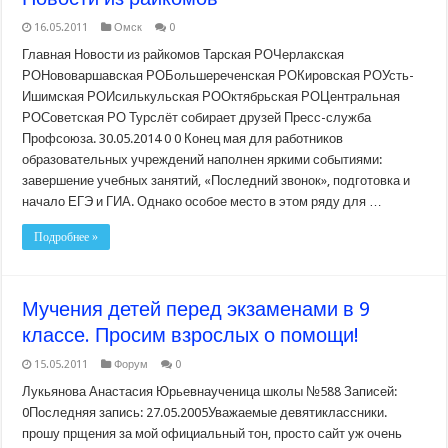
16.05.2011
Омск
0
Главная Новости из райкомов Тарская РОЧерлакская
РОНововаршавская РОБольшереченская РОКировская РОУсть-
Ишимская РОИсилькульская РООктябрьская РОЦентральная
РОСоветская РО Турслёт собирает друзей Пресс-служба
Профсоюза. 30.05.2014 0 0 Конец мая для работников
образовательных учреждений наполнен яркими событиями:
завершение учебных занятий, «Последний звонок», подготовка и
начало ЕГЭ и ГИА. Однако особое место в этом ряду для …
Подробнее »
Мучения детей перед экзаменами в 9
классе. Просим взрослых о помощи!
15.05.2011
Форум
0
Лукьянова Анастасия Юрьевнаученица школы №588 Записей:
0Последняя запись: 27.05.2005Уважаемые девятиклассники.
прошу прщения за мой официальный тон, просто сайт уж очень