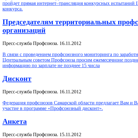
пройдет прямая интернет–трансляция конкурсных испытаний II
конкурса.
Председателям территориальных проф
организаций
Пресс-служба Профсоюза. 16.11.2012
В связи
с проведением профсоюзного мониторинга по заработн
Центральным советом Профсоюза просим ежемесячноне позднее
информацию по зарплате не позднее 15 числа
Дисконт
Пресс-служба Профсоюза. 16.11.2012
Федерация профсоюзов Самарской области предлагает Вам и В
участие в программе «Профсоюзный дисконт».
Анкета
Пресс-служба Профсоюза. 15.11.2012