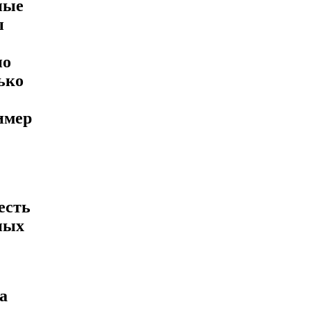
ные
ы
но
ько
имер
есть
ных
а