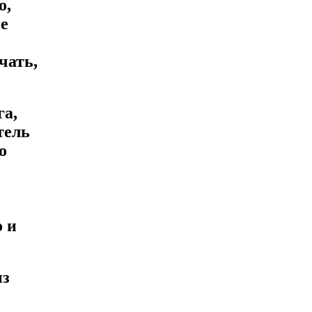
о,
не
чать,
га,
тель
о
о и
из