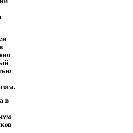
нии
о
ен
в
жно
ный
стью
гога.
а в
мум
аков