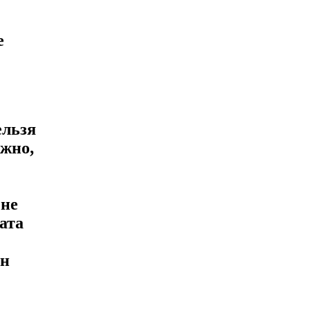
е
ельзя
ужно,
 не
ата
ен