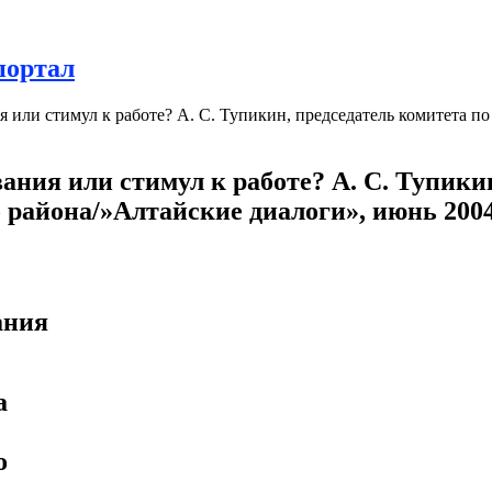
портал
 или стимул к работе? А. С. Тупикин, председатель комитета 
ния или стимул к работе? А. С. Тупикин
района/»Алтайские диалоги», июнь 2004 
ания
а
о