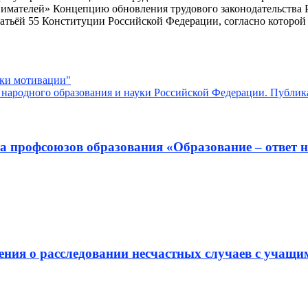
имателей» Концепцию обновления трудового законодательства 
тьёй 55 Конституции Российской Федерации, согласно которой
ки мотивации"
ародного образования и науки Российской Федерации. Публика
 профсоюзов образования «Образование – ответ н
ния о расследовании несчастных случаев с учащи