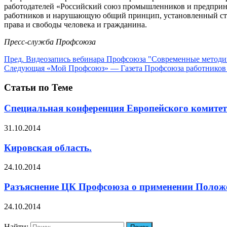
работодателей «Российский союз промышленников и предприн
работников и нарушающую общий принцип, установленный ста
права и свободы человека и гражданина.
Пресс-служба Профсоюза
Пред.
Видеозапись вебинара Профсоюза "Современные методи
Следующая
«Мой Профсоюз» — Газета Профсоюза работников н
Статьи по Теме
Специальная конференция Европейского комитета
31.10.2014
Кировская область.
24.10.2014
Разъяснение ЦК Профсоюза о применении Положе
24.10.2014
Найти: