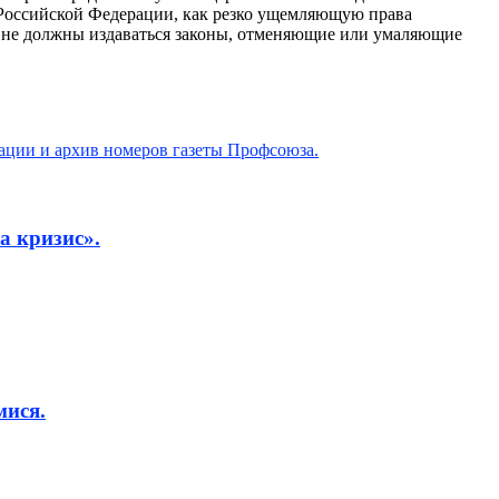
Российской Федерации, как резко ущемляющую права
 не должны издаваться законы, отменяющие или умаляющие
ции и архив номеров газеты Профсоюза.
а кризис».
мися.