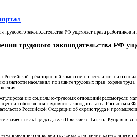
портал
 трудового законодательства РФ ущемляет права работников и
ния трудового законодательства РФ ущ
пп Российской трёхсторонней комиссии по регулированию социа
ю занятости населения, по защите трудовых прав, охране труда
лашения.
 регулированию социально-трудовых отношений рассмотрели ма
нцепции обновления трудового законодательства Российской Ф
одательство Российской Федерации об охране труда и промышлен
астие заместитель Председателя Профсоюза Татьяна Куприянова
 регулированию социально-трудовых отношений категорически