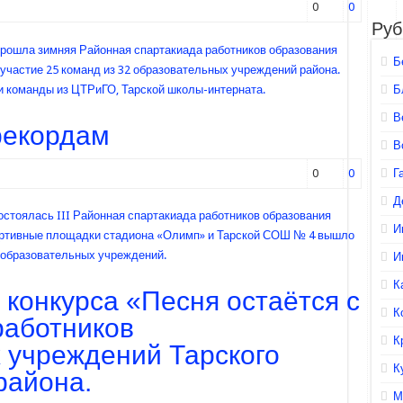
0
0
Руб
 прошла зимняя Районная спартакиада работников образования
Б
 участие 25 команд из 32 образовательных учреждений района.
 команды из ЦТРиГО, Тарской школы-интерната.
Б
В
рекордам
В
0
0
Г
Д
остоялась III Районная спартакиада работников образования
И
портивные площадки стадиона «Олимп» и Тарской СОШ № 4 вышло
0 образовательных учреждений.
И
К
 конкурса «Песня остаётся с
К
работников
К
 учреждений Тарского
К
района.
М