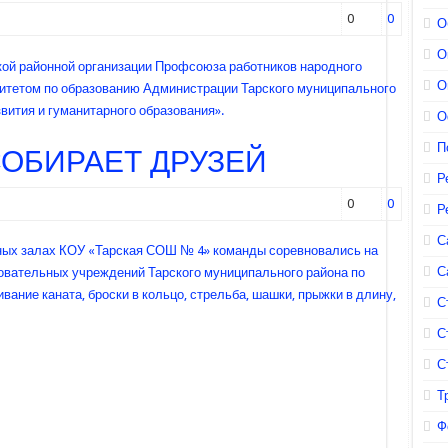
0
0
О
О
кой районной организации Профсоюза работников народного
О
митетом по образованию Администрации Тарского муниципального
вития и гуманитарного образования».
О
П
ОБИРАЕТ ДРУЗЕЙ
Р
0
0
Р
С
вных залах КОУ «Тарская СОШ № 4» команды соревновались на
С
овательных учреждений Тарского муниципального района по
вание каната, броски в кольцо, стрельба, шашки, прыжки в длину,
С
С
С
Т
Ф