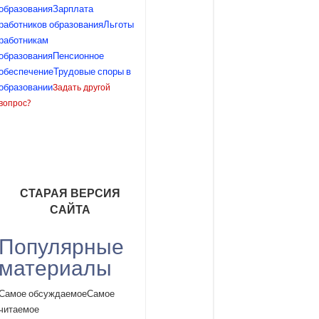
образования
Зарплата
работников образования
Льготы
работникам
образования
Пенсионное
обеспечение
Трудовые споры в
образовании
Задать другой
вопрос?
СТАРАЯ ВЕРСИЯ
САЙТА
Популярные
материалы
Самое обсуждаемое
Самое
читаемое