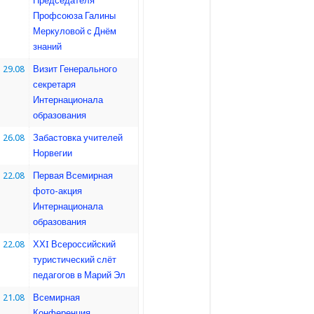
Председателя
Профсоюза Галины
Меркуловой с Днём
знаний
29.08
Визит Генерального
секретаря
Интернационала
образования
26.08
Забастовка учителей
Норвегии
22.08
Первая Всемирная
фото-акция
Интернационала
образования
22.08
ХХI Всероссийский
туристический слёт
педагогов в Марий Эл
21.08
Всемирная
Конференция