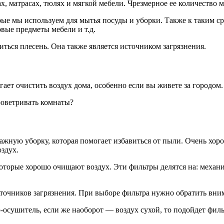
х, матрасах, тюлях и мягкой мебели. Чрезмерное ее количество 
ые мы используем для мытья посуды и уборки. Также к таким ср
овые предметы мебели и т.д.
иться плесень. Она также является источником загрязнения.
ает очистить воздух дома, особенно если вы живете за городом.
проветривать комнаты?
лажную уборку, которая помогает избавиться от пыли. Очень х
здух.
оторые хорошо очищают воздух. Эти фильтры делятся на: механи
сточников загрязнения. При выборе фильтра нужно обратить вним
-осушитель, если же наоборот — воздух сухой, то подойдет филь