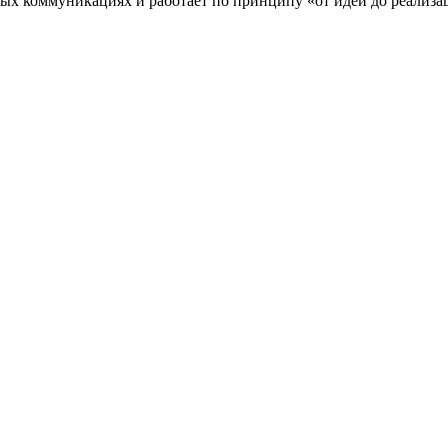
ых коммуникациях и работает по принципу «от идеи до реализа