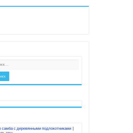
л самба с деревянными подлокотниками
|
ель грщ