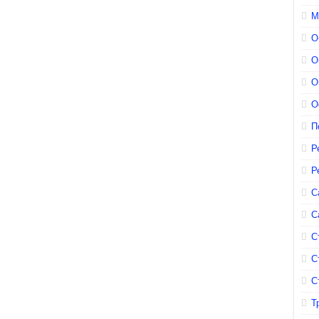
М
О
О
О
О
П
Р
Р
С
С
С
С
С
Т