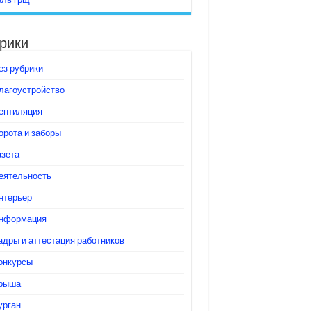
рики
ез рубрики
лагоустройство
ентиляция
орота и заборы
азета
еятельность
нтерьер
нформация
адры и аттестация работников
онкурсы
рыша
урган