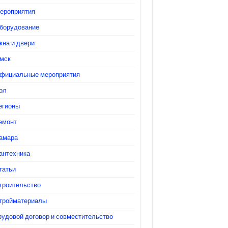
ероприятия
борудование
кна и двери
мск
фициальные мероприятия
ол
егионы
емонт
амара
антехника
татьи
троительство
тройматериалы
рудовой договор и совместительство