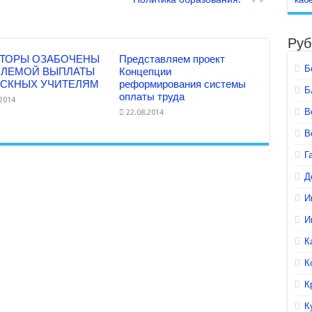
Руб
ТОРЫ ОЗАБОЧЕНЫ
Представляем проект
Б
БЛЕМОЙ ВЫПЛАТЫ
Концепции
СКНЫХ УЧИТЕЛЯМ
реформирования системы
Б
оплаты труда
.2014
В
22.08.2014
В
Г
Д
И
И
К
К
К
К