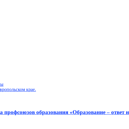
мы
вропольском крае.
 профсоюзов образования «Образование – ответ н