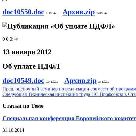
doc10550.doc
Архив.zip
21 Кбайт
2,6 Кбайт
0 0 0;»>
13 января 2012
Об уплате НДФЛ
doc10549.doc
Архив.zip
24,5 Кбайт
4,1 Кбайт
Пред.
оценочный семинар по реализации совместной програм
Следующая
Техническая инспекция труда ЦС Профсоюза в Ста
Статьи по Теме
Специальная конференция Европейского комитета
31.10.2014