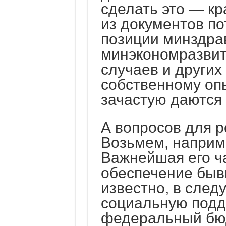
сделать это — кр
из документов по
позиции минздра
минэкономразвити
случаев и других
собственному опы
зачастую даются 
А вопросов для р
Возьмем, наприм
Важнейшая его ч
обеспечение бывш
известно, в след
социальную подд
федеральный бюд