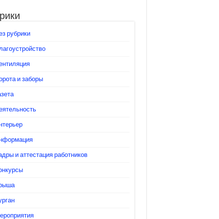
рики
ез рубрики
лагоустройство
ентиляция
орота и заборы
азета
еятельность
нтерьер
нформация
адры и аттестация работников
онкурсы
рыша
урган
ероприятия