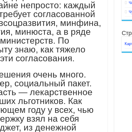
айне непросто: каждый
Ч
требует согласованной
Ч
всоцразвития, минфина,
я, минюста, а в ряде
Стр
 министерств. По
Кар
ту знаю, как тяжело
эти согласования.
ешения очень много.
ер, социальный пакет.
асть — лекарственное
их льготников. Как
ующем году у всех, чью
ержку взял на себя
жет, из денежной