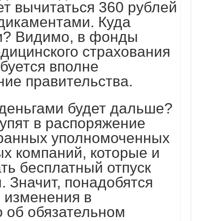
ет вычитаться 360 рублей
дикаментами. Куда
ги? Видимо, в фонды
едицинского страхования
ебуется вполне
ние правительства.
и деньгами будет дальше?
упят в распоряжение
ранных уполномоченных
х компаний, которые и
ть бесплатный отпуск
. Значит, понадобятся
 изменения в
о об обязательном