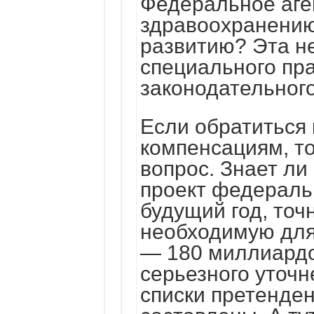
Федеральное аге
здравоохранению
развитию? Эта н
специального пр
законодательног
Если обратиться
компенсациям, то
вопрос. Знает ли
проект федераль
будущий год, точ
необходимую для
— 180 миллиардо
серьезного уточн
списки претенден