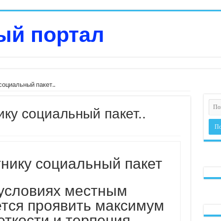
социальный пакет..
ику социальный пакет..
тнику социальный пакет
условиях местным
ется проявить максимум
еткости и терпения,