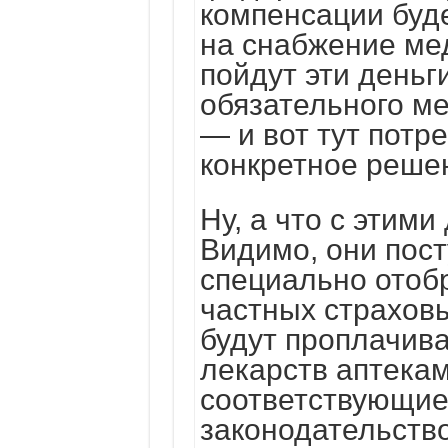
компенсации буд
на снабжение ме
пойдут эти день
обязательного м
— и вот тут потр
конкретное реше
Ну, а что с этим
Видимо, они пост
специально отоб
частных страховы
будут проплачива
лекарств аптекам
соответствующие
законодательств