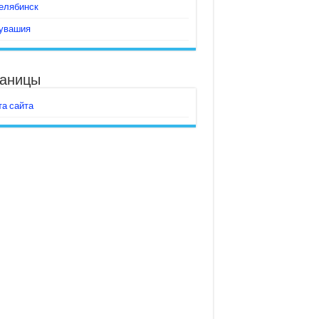
елябинск
увашия
аницы
та сайта