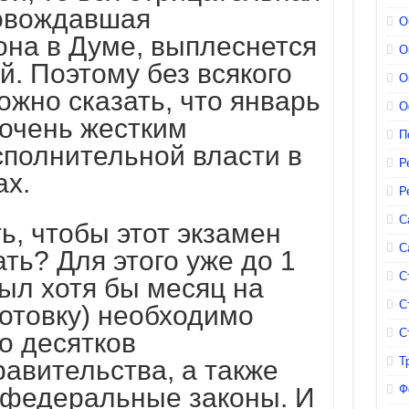
ровождавшая
О
она в Думе, выплеснется
О
й. Поэтому без всякого
О
жно сказать, что январь
О
 очень жестким
П
сполнительной власти в
Р
ах.
Р
С
ь, чтобы этот экзамен
С
ь? Для этого уже до 1
С
ыл хотя бы месяц на
С
отовку) необходимо
С
о десятков
Т
авительства, а также
федеральные законы. И
Ф