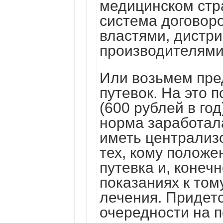
медицинском стр
система договор
властями, дистр
производителями
Или возьмем пре
путевок. На это 
(600 рублей в год
норма заработала
иметь централиз
тех, кому положе
путевка и, конеч
показаниях к том
лечения. Придетс
очередности на п