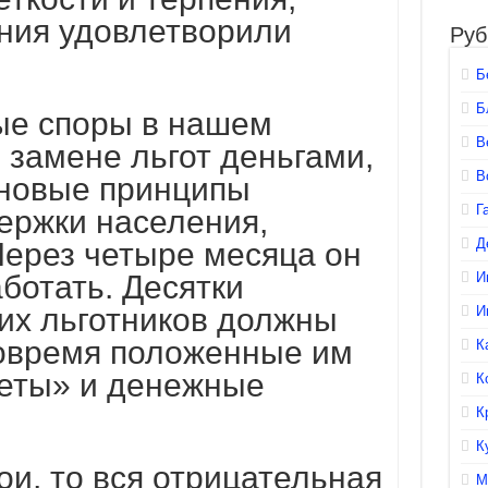
ния удовлетворили
Руб
Б
Б
ые споры в нашем
В
 замене льгот деньгами,
В
новые принципы
Г
ержки населения,
Д
Через четыре месяца он
ботать. Десятки
И
их
льготников должны
И
вовремя положенные им
К
еты» и денежные
К
К
К
ои, то вся отрицательная
М