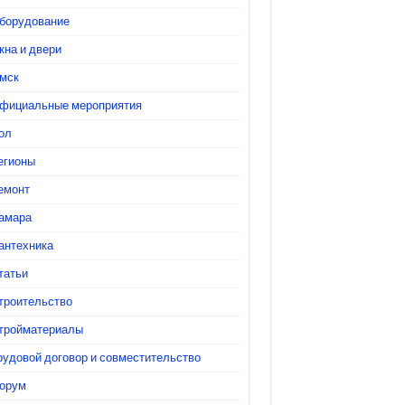
борудование
кна и двери
мск
фициальные мероприятия
ол
егионы
емонт
амара
антехника
татьи
троительство
тройматериалы
рудовой договор и совместительство
орум