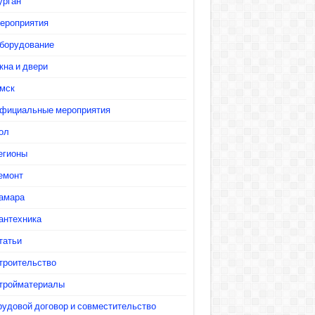
урган
ероприятия
борудование
кна и двери
мск
фициальные мероприятия
ол
егионы
емонт
амара
антехника
татьи
троительство
тройматериалы
рудовой договор и совместительство