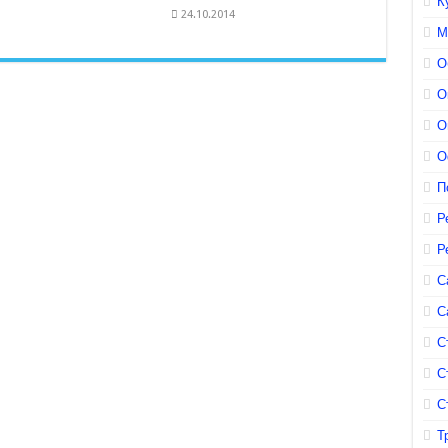
К
24.10.2014
М
О
О
О
О
П
Р
Р
С
С
С
С
С
Т