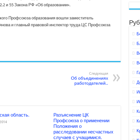
2.2 и 55 Закона РФ «Об образовании».
ского Профсоюза образования вошли заместитель
Руб
нова и главный правовой инспектор труда ЦС Профсоюза
Б
Б
В
В
Г
Следующая
Об объединениях
Д
работодателей..
И
И
К
ская область.
Разъяснение ЦК
Профсоюза о применении
К
.2014
Положения о
К
расследовании несчастных
случаев с учащимися.