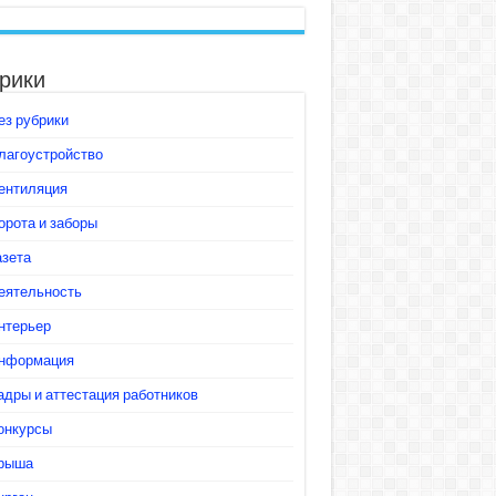
рики
ез рубрики
лагоустройство
ентиляция
орота и заборы
азета
еятельность
нтерьер
нформация
адры и аттестация работников
онкурсы
рыша