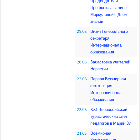
Председателя
Профсоюза Галины
Меркуловой с Днём
знаний
29.08
Визит Генерального
секретаря
Интернационала
образования
26.08
Забастовка учителей
Норвегии
22.08
Первая Всемирная
фото-акция
Интернационала
образования
22.08
ХХI Всероссийский
туристический слёт
педагогов в Марий Эл
21.08
Всемирная