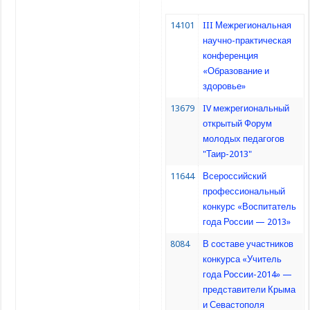
14101
III Межрегиональная
научно-практическая
конференция
«Образование и
здоровье»
13679
IV межрегиональный
открытый Форум
молодых педагогов
"Таир-2013"
11644
Всероссийский
профессиональный
конкурс «Воспитатель
года России — 2013»
8084
В составе участников
конкурса «Учитель
года России-2014» —
представители Крыма
и Севастополя