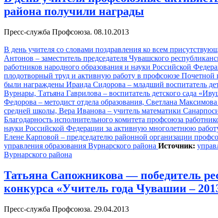
района получили награды
Пресс-служба Профсоюза. 08.10.2013
В день учителя со словами поздравления ко всем присутствую
Антонов – заместитель председателя Чувашского республиканс
работников народного образования и науки Российской Федера
плодотворный труд и активную работу в профсоюзе Почетной 
были награждены Ираида Сидорова – младший воспитатель дет
Вурнары, Татьяна Гаврилова – воспитатель детского сада «Иву
Федорова – методист отдела образования, Светлана Максимов
средней школы, Вера Иванова – учитель математики Санарпос
Благодарность исполнительного комитета профсоюза работник
науки Российской Федерации за активную многолетнюю работ
Елене Карповой – председателю районной организации профсо
управления образования Вурнарского района
Источник:
управ
Вурнарского района
Татьяна Сапожникова — победитель ре
конкурса «Учитель года Чувашии – 201
Пресс-служба Профсоюза. 29.04.2013