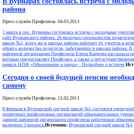
В Вурнарах состоялась встреча с моло
района
Пресс-служба Профсоюза. 04.03.2013
1 марта в пос. Вурнары состоялась встреча с молодыми учител
сайт Вурнарского района. 26 молодых специалистов педагогиче
школе №1, всего же в школах района работает 41 учитель в возра
общего количества педагогов, работающих в школах района. В 
районной организации Профсоюза Елена Карпова рассказала п
которые предоставляет Профсоюз, а также о негосударственно
рамках НПФ «Образование и наука» . Подробнее о встрече
Ист
Сегодня о своей будущей пенсии необхо
самому
Пресс-служба Профсоюза. 12.02.2013
8 февраля в Вурнарской средней школе №1 состоялся очередно
первичных профсоюзных организаций образовательных учрежд
данной районной организации профсоюза работников образова
включено 3 вопроса.
Источник:
Вурнарской средней школе №1