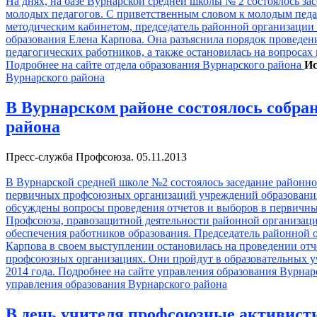
На днях, на базе Вурнарской средней школы № 2 состоялось за
молодых педагогов. С приветственным словом к молодым педа
методическим кабинетом, председатель районной организации
образования Елена Карпова.
Она разъяснила порядок проведени
педагогических работников, а также остановилась на вопроса
Подробнее на сайте отдела образования Вурнарского района
Ис
Вурнарского района
В Вурнарском районе состоялось собра
района
Пресс-служба Профсоюза. 05.11.2013
В Вурнарской средней школе №2 состоялось заседание районно
первичных профсоюзных организаций учреждений образования
обсуждены вопросы проведения отчетов и выборов в первичны
Профсоюза, правозащитной деятельности районной организац
обеспечения работников образования. Председатель районной
Карпова в своем выступлении остановилась на проведении отч
профсоюзных организациях. Они пройдут в образовательных у
2014 года. Подробнее на сайте управления образования Вурна
управления образования Вурнарского района
В день учителя профсоюзные активист