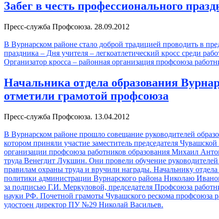
Забег в честь профессионального празд
Пресс-служба Профсоюза. 28.09.2012
В Вурнарском районе стало доброй традицией проводить в пр
праздника – Дня учителя – легкоатлетический кросс среди рабо
Организатор кросса – районная организация профсоюза работн
Начальника отдела образования Вурнар
отметили грамотой профсоюза
Пресс-служба Профсоюза. 13.04.2012
В Вурнарском районе прошло совещание руководителей образо
котором приняли участие заместитель председателя Чувашской
организации профсоюза работников образования Михаил Анто
труда Венегдит Лукшин. Они провели обучение руководителей
правилам охраны труда и вручили награды. Начальнику отдела
политики администрации Вурнарского района Николаю Ивано
за подписью Г.И. Меркуловой, председателя Профсоюза работн
науки РФ. Почетной грамоты Чувашского рескома профсоюза р
удостоен директор ПУ №29 Николай Васильев.