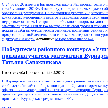
С 24-го по 26 апреля в Батыревской школе №1 прошел республ
года Чувашии – 2013». Этот конкурс – одно из самых ярких со
образования республики. В нем приняли участие 26 учителей ш
конкурсных мероприятий педагоги демонстрировали свои знани
передовым опытом. По признанию большого жюри, на занятия
заметны лидеры. Они четко выстраивали свои уроки и таким
показали себя на методическом семинаре, восприняв семинар не
профессиональной деятельности и не как мастер-класс или урок
аудиторией и жюри.
Источник:
Батыревской школе №1
Победителем районного конкурса «Учит
признана учитель математики Вурнар
Татьяна Сапожникова
Пресс-служба Профсоюза. 22.03.2013
В Вурнарском районе состоялся очередной районный конкурс «
сообщает сайт районной администрации. Организатором конку
образования и молодежной политики администрации Вурнарск
организация профсоюза работников образования. Два дня учас
принимала Вурнарская средняя школа №1.