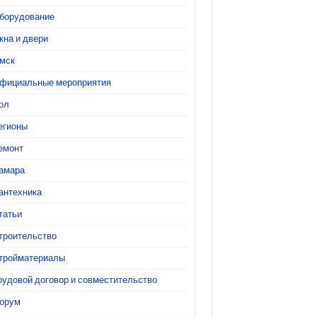
от 15 мая 2013г. №26
борудование
30.01
Новое отраслевое
кна и двери
Соглашение в
Красночетайском
мск
районе: договоренность
фициальные мероприятия
о стабильном и
эффективном развитии
ол
образовательных
егионы
учреждений достигнута
емонт
24.01
Детский сад №147 г.
амара
Чебоксары: в
профсоюзную работу у
антехника
нас вовлечены все
татьи
22.01
Общепрофсоюзная
троительство
проверка в Чувашии: в
124 образовательных
тройматериалы
учреждениях нашли
рудовой договор и совместительство
364 нарушения
орум
трудового