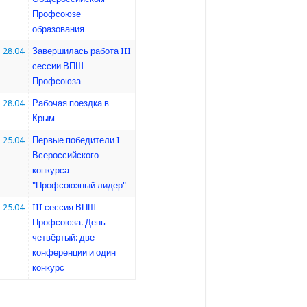
Профсоюзе
образования
28.04
Завершилась работа III
сессии ВПШ
Профсоюза
28.04
Рабочая поездка в
Крым
25.04
Первые победители I
Всероссийского
конкурса
"Профсоюзный лидер"
25.04
III сессия ВПШ
Профсоюза. День
четвёртый: две
конференции и один
конкурс