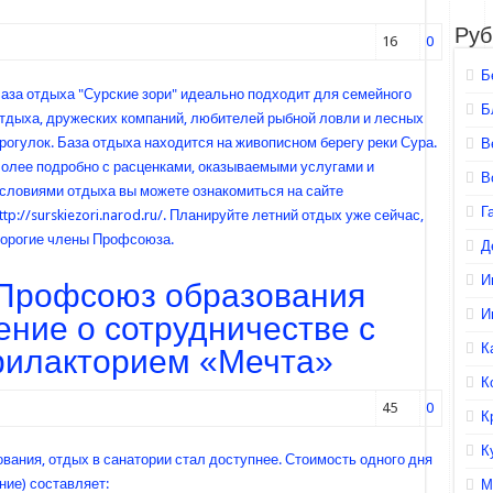
Руб
16
0
Б
аза отдыха "Сурские зори" идеально подходит для семейного
Б
тдыха, дружеских компаний, любителей рыбной ловли и лесных
рогулок. База отдыха находится на живописном берегу реки Сура.
В
олее подробно с расценками, оказываемыми услугами и
В
словиями отдыха вы можете ознакомиться на сайте
Г
ttp://surskiezori.narod.ru/. Планируйте летний
отдых уже сейчас,
орогие члены Профсоюза.
Д
И
Профсоюз образования
И
ние о сотрудничестве с
К
филакторием «Мечта»
К
45
0
К
К
вания, отдых в санатории стал доступнее. Стоимость одного дня
ние) составляет:
М