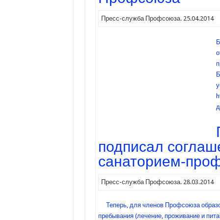
Пресс-служба Профсоюза. 25.04.2014
Б
о
п
Б
у
h
д
подписал соглаше
санаторием-про
Пресс-служба Профсоюза. 28.03.2014
Теперь, для членов Профсоюза образо
пребывания (лечение, проживание и пита