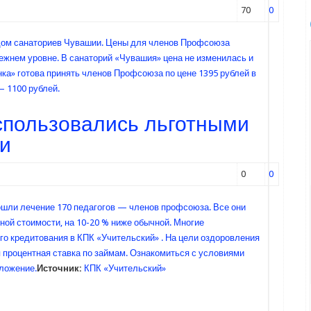
70
0
ядом санаториев Чувашии. Цены для членов Профсоюза
ежнем уровне. В санаторий «Чувашия» цена не изменилась и
нка» готова принять членов Профсоюза по цене 1395 рублей в
— 1100 рублей.
оспользовались льготными
ки
0
0
ошли лечение 170 педагогов — членов профсоюза. Все они
ной стоимости, на 10-20 % ниже обычной. Многие
о кредитования в КПК «Учительский» . На цели оздоровления
 процентная ставка по займам. Ознакомиться с условиями
иложение.
Источник:
КПК «Учительский»