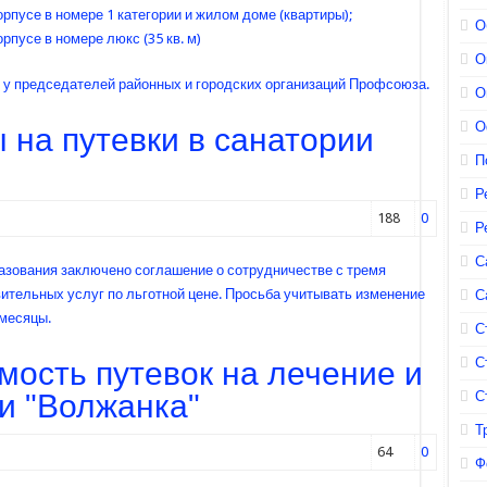
орпусе в номере 1 категории и жилом доме (квартиры);
О
рпусе в номере люкс (35 кв. м)
О
 у председателей районных и городских организаций Профсоюза.
О
О
 на путевки в санатории
П
Р
188
0
Р
С
азования заключено соглашение о сотрудничестве с тремя
ительных услуг по льготной цене. Просьба учитывать изменение
С
 месяцы.
С
С
мость путевок на лечение и
и "Волжанка"
С
Т
64
0
Ф