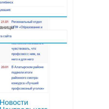
законодательства
елябинск
21.01
Новый детский сад –
увашия
новая первичка
21.01
Региональный отдел
аницы
НПФ «Образование и
наука»: любому члену
та сайта
профсоюза нужно
постоянно понимать и
чувствовать, что
профсоюз с ним, за
него и для него
20.01
В Алатырском районе
подвели итоги
районного смотра-
конкурса «Лучший
профсоюзный уголок»
Новости